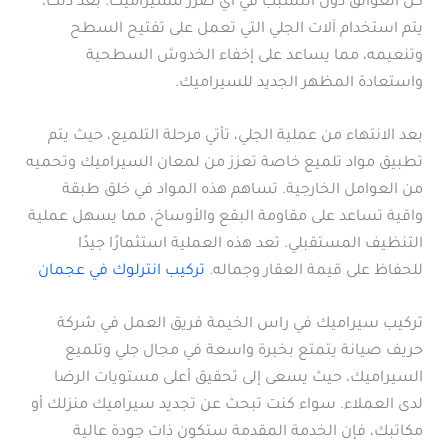
كل العوائق دون التسبب في أي ضرر للسيراميك. بعد ذلك،
يتم استخدام آلات الجلي التي تعمل على تفتيح السطح
وتنعيمه، مما يساعد على إخفاء الخدوش السطحية
واستعادة المظهر الجديد للسيراميك.
بعد الانتهاء من عملية الجلي، تأتي مرحلة التلميع، حيث يتم
تطبيق مواد تلميع خاصة تعزز من لمعان السيراميك وتحميه
من العوامل الخارجية. تساهم هذه المواد في خلق طبقة
واقية تساعد على مقاومة البقع والأوساخ، مما يسهل عملية
التنظيف المستقبلي. تعد هذه العملية استثمارًا جيدًا
للحفاظ على قيمة العقار وجماله.
تركيب انترلوك في عجمان
تركيب سيراميك في راس الخيمة فريق العمل في شركة
حريف صيانة يتمتع بخبرة واسعة في مجال جلي وتلميع
السيراميك، حيث يسعى إلى تحقيق أعلى مستويات الرضا
لدى العملاء. سواء كنت تبحث عن تجديد سيراميك منزلك أو
مكاتبك، فإن الخدمة المقدمة ستكون ذات جودة عالية