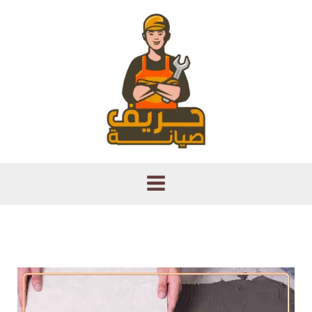
خطي
لى
لمحتوى