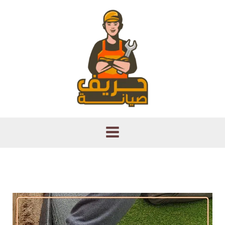
خطي
لى
لمحتوى